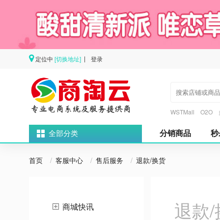
定位中
[切换地址]
登录
|
WSTMall
O2O
分销商品
秒
全部分类
首页
/
客服中心
/
售后服务
/
退款/换货
退款/
商城快讯