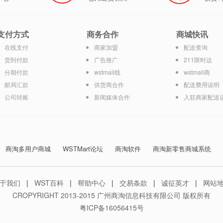
支付方式
商务合作
商城快讯
在线支付
商家加盟
配送查询
货到付款
广告推广
211限时达
分期付款
wstmall线
wstmall商
邮局汇款
供货商合作
配送费用说明
公司转账
新闻媒体合作
入驻商家配送
商淘多用户商城
WSTMart论坛
商淘软件
商淘新零售商城系统
于我们
|
WST百科
|
帮助中心
|
交易条款
|
诚征英才
|
网站
CROPYRIGHT 2013-2015 广州商淘信息科技有限公司 版权所有
粤ICP备16056415号