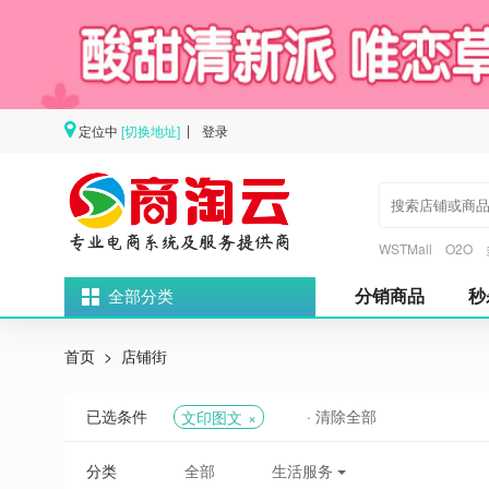
定位中
[切换地址]
登录
|
WSTMall
O2O
分销商品
秒
全部分类
首页
店铺街
已选条件
· 清除全部
文印图文
分类
全部
生活服务