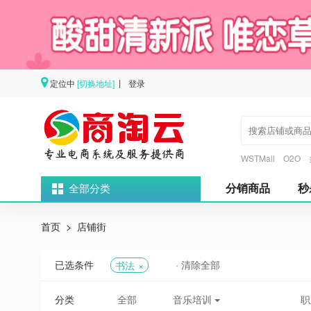
定位中
[切换地址]
登录
|
WSTMall
O2O
分销商品
秒
全部分类
首页
店铺街
已选条件
· 清除全部
书法
分类
全部
音乐培训
职